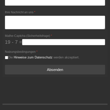
Ihre Nachricht an uns
*
Mathe-Captcha (Sicherheitsfrage)
*
19 - 7 =
Nutzungsbedingungen
*
Die
Hinweise zum Datenschutz
werden akzeptiert.
Absenden