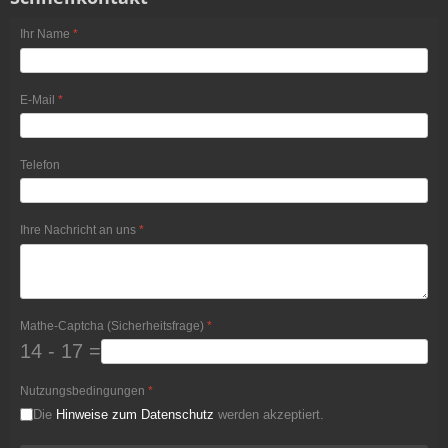
Ihr Name
*
E-Mail
*
Telefon
Ihre Nachricht an uns
*
Mathe-Captcha (Sicherheitsfrage)
*
14 - 17 =
Nutzungsbedingungen
*
Die
Hinweise zum Datenschutz
werden akzeptiert.