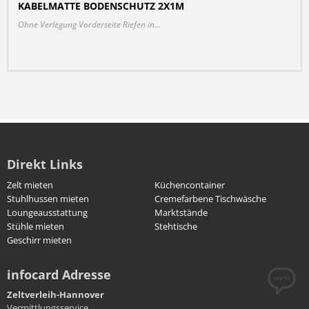
KABELMATTE BODENSCHUTZ 2X1M
DETAILS
Ohne Verlegung Vorderseite Riefen in...
Direkt Links
Zelt mieten
Küchencontainer
Stuhlhussen mieten
Cremefarbene Tischwäsche
Loungeausstattung
Marktstände
Stühle mieten
Stehtische
Geschirr mieten
infocard Adresse
Zeltverleih-Hannover
Vermittlungsservice