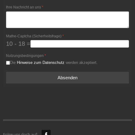
Ihre Nachricht an uns
*
Mathe-Captcha (Sicherheitsfrage)
*
10 - 18 =
Nutzungsbedingungen
*
Die
Hinweise zum Datenschutz
werden akzeptiert.
Absenden
Folge uns doch auf: