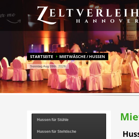
BLITZSCHNELL ZU IHREM ANGEBOT
Durchs Mietprogramm stöbern
Merkz
Haben Sie Fragen? Wenn Sie die Antwort nicht hier finden, r
STARTSEITE
MIETWÄSCHE / HUSSEN
Sonntag Aug 09th, 2026
Mie
Hussen für Stühle
Huss
Hussen für Stehtische