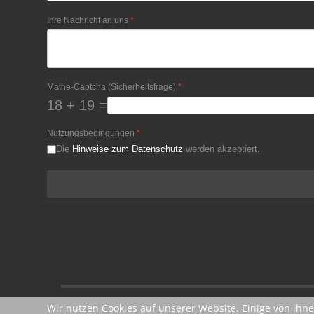
Ihre Nachricht an uns
*
Mathe-Captcha (Sicherheitsfrage)
*
18 + 19 =
Nutzungsbedingungen
*
Die
Hinweise zum Datenschutz
werden akzeptiert.
Wir nutzen Cookies auf unserer Website. Einige von ihne