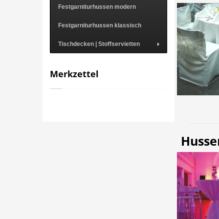
Festgarniturhussen modern
Festgarniturhussen klassisch
Tischdecken | Stoffservietten
Merkzettel
Hussen