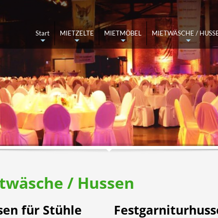
ettel ausfüllen und abschicken
Angebot kommt per Mail
Start
MIETZELTE
MIETMÖBEL
MIETWÄSCHE / HUSS
+
+
+
+
ufen Sie 05137-8211870 an oder schreiben Sie uns an
info@zeltverleih-han
twäsche / Hussen
en für Stühle
Festgarniturhus