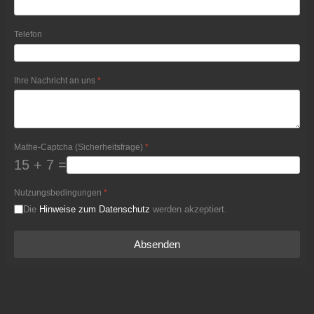
Telefon
Ihre Nachricht an uns
*
Mathe-Captcha (Sicherheitsfrage)
*
15 + 7 =
Nutzungsbedingungen
*
Die
Hinweise zum Datenschutz
werden akzeptiert.
Absenden