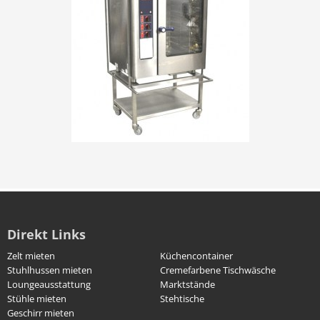
Direkt Links
Zelt mieten
Küchencontainer
Stuhlhussen mieten
Cremefarbene Tischwäsche
Loungeausstattung
Marktstände
Stühle mieten
Stehtische
Geschirr mieten